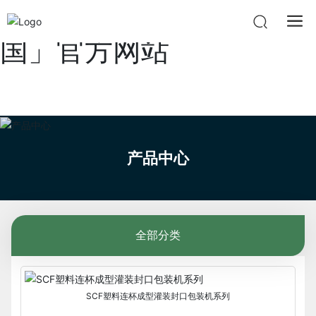
KAIYUN.COM·开云「中
国」官方网站
产品中心
全部分类
SCF塑料连杯成型灌装封口包装机系列