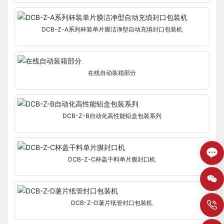
DCB-Z-A系列杯装单片膜洁净型自动充填封口包装机
在线自动装箱部分
DCB-Z-B自动化高性能铝盒包装系列
DCB-Z-C杯盖干料单片膜封口机
DCB-Z-D薯片纸管封口包装机