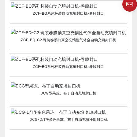
ZCF-BQ系列杯装自动充填封口机-卷膜封口
ZCF-BQ-G2 碗装卷膜抽真空充惰性气体全自动充填封口机
ZCF-BQ系列杯装自动充填封口机-卷膜封口
DCG型果冻、布丁自动充填封口机
DCG-D/T/F多色果冻、布丁自动充填冷却封口机