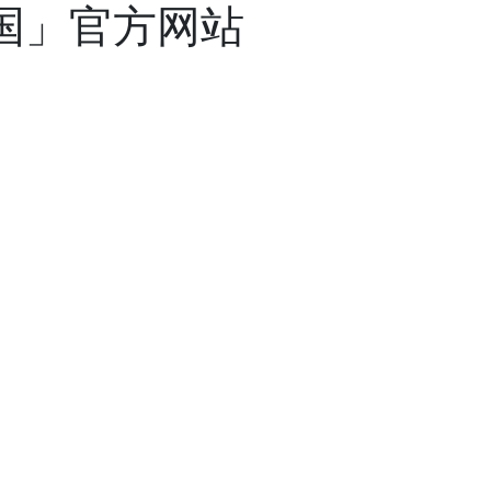
中国」官方网站